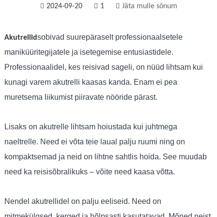
2024-09-20
1
Jäta mulle sõnum
sobivad suurepäraselt professionaalsetele
Akutrellid
maniküüritegijatele ja isetegemise entusiastidele.
Professionaalidel, kes reisivad sageli, on nüüd lihtsam kui
kunagi varem akutrelli kaasas kanda. Enam ei pea
muretsema liikumist piiravate nööride pärast.
Lisaks on akutrelle lihtsam hoiustada kui juhtmega
naeltrelle. Need ei võta teie laual palju ruumi ning on
kompaktsemad ja neid on lihtne sahtlis hoida. See muudab
need ka reisisõbralikuks – võite need kaasa võtta.
Nendel akutrellidel on palju eeliseid. Need on
mitmekülgsed, kerged ja hõlpsasti kasutatavad. Mõned neist