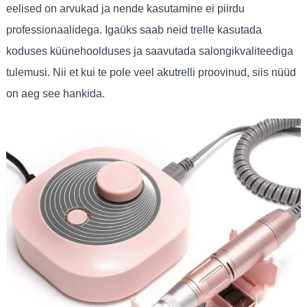
eelised on arvukad ja nende kasutamine ei piirdu
professionaalidega. Igaüks saab neid trelle kasutada
koduses küünehoolduses ja saavutada salongikvaliteediga
tulemusi. Nii et kui te pole veel akutrelli proovinud, siis nüüd
on aeg see hankida.