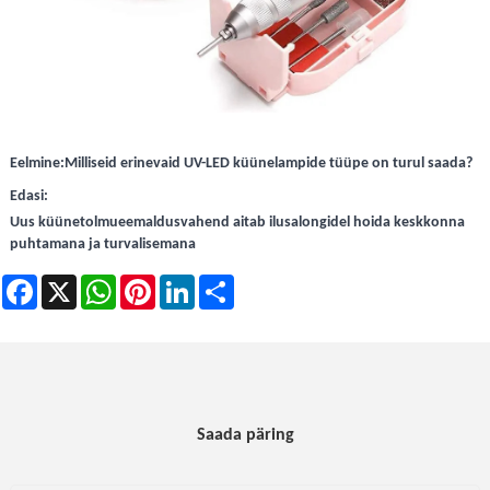
Eelmine:
Milliseid erinevaid UV-LED küünelampide tüüpe on turul saada?
Edasi:
Uus küünetolmueemaldusvahend aitab ilusalongidel hoida keskkonna
puhtamana ja turvalisemana
Facebook
X
WhatsApp
Pinterest
LinkedIn
Share
Saada päring