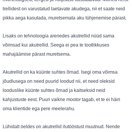
trellidest on varustatud laetavate akudega, nii et saate neid
pikka aega kasutada, muretsemata aku tühjenemise pärast.
Lisaks on tehnoloogia arenedes akutrellid nüüd sama
võimsad kui akutrellid. Seega ei pea te tootlikkuses
mahajäämise pärast muretsema.
Akutrellid on ka küünte suhtes õrnad. Isegi oma võimsa
jõudlusega on need puurid loodud nii, et need oleksid
looduslike küünte suhtes õrnad ja kaitseksid neid
kahjustuste eest. Puuri vaikne mootor tagab, et te ei häiri
oma klientide ega pere meelerahu.
Lühidalt öeldes on akutrellid ilutööstust muutnud. Nende