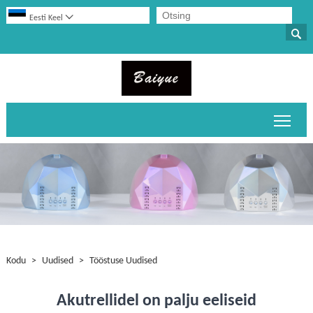

Eesti Keel

Peame
Kodu
>
Uudised
>
Tööstuse Uudised
Akutrellidel on palju eeliseid