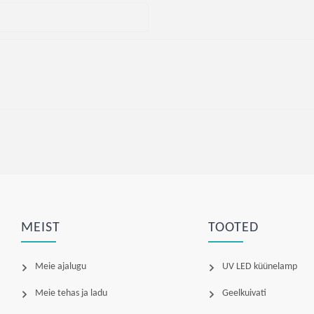
MEIST
TOOTED
Meie ajalugu
UV LED küünelamp
Meie tehas ja ladu
Geelkuivati