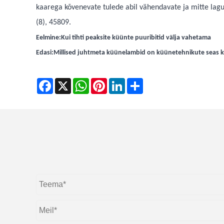
kaarega kõvenevate tulede abil vähendavate ja mitte lag
(8), 45809.
Eelmine:
Kui tihti peaksite küünte puuribitid välja vahetama
Edasi:
Millised juhtmeta küünelambid on küünetehnikute seas 
Facebook
X
WhatsApp
Pinterest
LinkedIn
Share