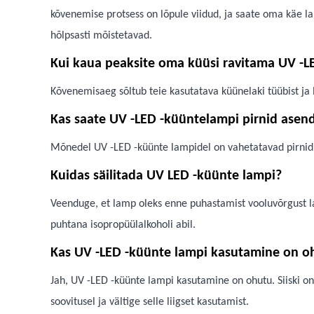
kõvenemise protsess on lõpule viidud, ja saate oma käe 
hõlpsasti mõistetavad.
Kui kaua peaksite oma küüsi ravitama UV -LE
Kõvenemisaeg sõltub teie kasutatava küünelaki tüübist ja
Kas saate UV -LED -küüntelampi pirnid asen
Mõnedel UV -LED -küünte lampidel on vahetatavad pirnid, t
Kuidas säilitada UV LED -küünte lampi?
Veenduge, et lamp oleks enne puhastamist vooluvõrgust lah
puhtana isopropüülalkoholi abil.
Kas UV -LED -küünte lampi kasutamine on o
Jah, UV -LED -küünte lampi kasutamine on ohutu. Siiski on
soovitusel ja vältige selle liigset kasutamist.