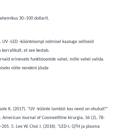
vahemikus 30–100 dollarit.
. UV -LED -küüntelampi ostmisel kaaluge selliseid
korralikult, et see kestab.
naid erinevate funktsioonide vahel, mille vahel valida.
miseks võite nendeni jõuda
sole K. (2017). "UV -küünte lambid: kas need on ohutud?"
. American Journal of Cosmeetiline kirurgia, 36 (2), 78-
-205. 5. Lee W, Choi J. (2018). "LED-i, QTH ja plasma