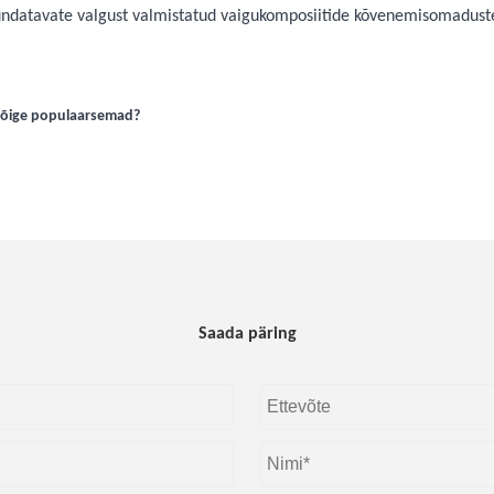
undatavate valgust valmistatud vaigukomposiitide kõvenemisomaduste
kõige populaarsemad?
Saada päring