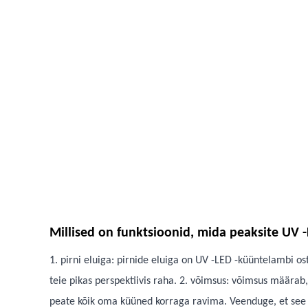
Millised on funktsioonid, mida peaksite UV 
1. pirni eluiga: pirnide eluiga on UV -LED -küüntelambi o
teie pikas perspektiivis raha. 2. võimsus: võimsus määrab,
peate kõik oma küüned korraga ravima. Veenduge, et see ole