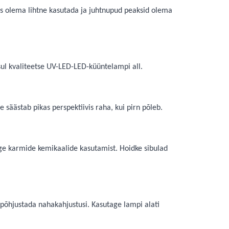
s olema lihtne kasutada ja juhtnupud peaksid olema
ul kvaliteetse UV-LED-LED-küüntelampi all.
säästab pikas perspektiivis raha, kui pirn põleb.
ige karmide kemikaalide kasutamist. Hoidke sibulad
 põhjustada nahakahjustusi. Kasutage lampi alati