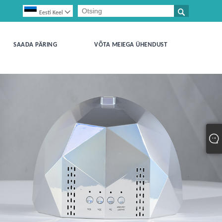


Eesti Keel
SAADA PÄRING
VÕTA MEIEGA ÜHENDUST