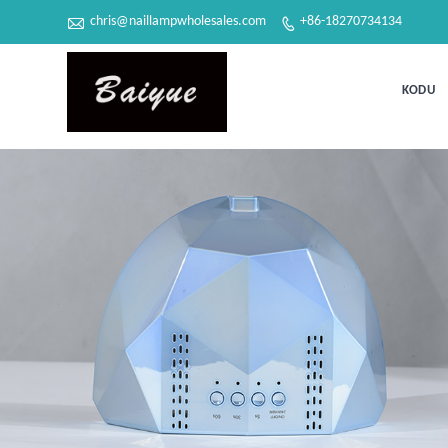

chris@naillampwholesales.com
+86-18270734134

KODU