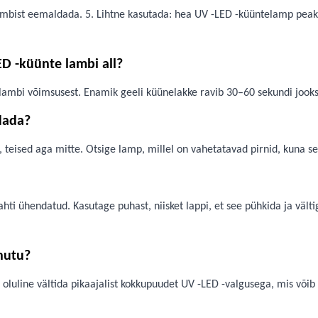
lambist eemaldada. 5. Lihtne kasutada: hea UV -LED -küüntelamp peak
D -küünte lambi all?
 lambi võimsusest. Enamik geeli küünelakke ravib 30–60 sekundi jooks
dada?
eised aga mitte. Otsige lamp, millel on vahetatavad pirnid, kuna see 
ti ühendatud. Kasutage puhast, niisket lappi, et see pühkida ja vält
hutu?
 oluline vältida pikaajalist kokkupuudet UV -LED -valgusega, mis võib