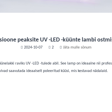
tsioone peaksite UV -LED -küünte lambi ostm
2024-10-07
2
Jäta mulle sõnum
ünelakki raviks UV -LED -tulede abil. See lamp on ideaalne nii profes
vivad saavutada ideaalselt poleeritud küüsi, mis kestavad nädalaid.