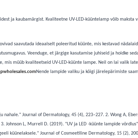
nidest ja kaubamärgist. Kvaliteetne UV-LED-küüntelamp võib maksta 
oovivad saavutada ideaalselt poleeritud küünte, mis kestavad nädalaid
utusmugavus. Veenduge, et järgige kasutamise juhiseid ja hoidke seda 
 mis müüb kvaliteetseid UV-LED-küünte lampe. Neil on lai valik later
mpwholesales.com
Nende lampide valiku ja kõigi järelepärimiste saa
ju nahale." Journal of Dermatology, 45 (4), 223–227. 2. Wong A, Eber
 3. Johnson L, Murrell D. (2019). "UV ja LED -küünte lampide võrdlus"
geeli küünelaksele." Journal of Cosmeetiline Dermatology, 15 (2), 200