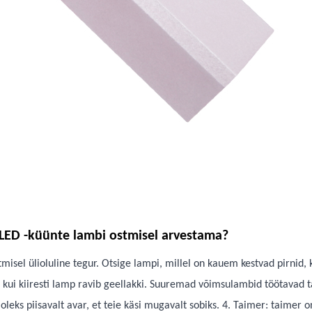
-LED -küünte lambi ostmisel arvestama?
stmisel ülioluline tegur. Otsige lampi, millel on kauem kestvad pirni
 kui kiiresti lamp ravib geellakki. Suuremad võimsulambid töötavad tav
ks piisavalt avar, et teie käsi mugavalt sobiks. 4. Taimer: taimer on 