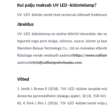
Kui palju maksab UV LED -küüntelamp?
UV -LED -küünte lambi hind varieerub sõltuvalt funktsioo
Järeldus
UV -LED -küüntelamp on oluline tööriist inimestele, kes s
tegureid nagu pirni eluiga, võimsus, suurus, taimer ja kas
Shenzhen Baiyue Technology Co., Ltd on mainekas ettevõte,
Külastage nende veebisaiti aadressil
https://www.nailla
aadressil
chris@naillampwholesales.com
.
Viited
1. Smith J, Brown P. (2018). "UV -LED -küünte lampide mõ
Ameerika peremeditsiini nõukogu ajakiri, 30 (4), 558-561.
82. 4. Park J, Kim J. (2016). "UV -LED -küünte lambi mõju 