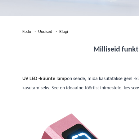
Kodu
>
Uudised
>
Blogi
Milliseid funk
UV LED -küünte lamp
on seade, mida kasutatakse geel -kü
kasutamiseks. See on ideaalne tööriist inimestele, kes soo