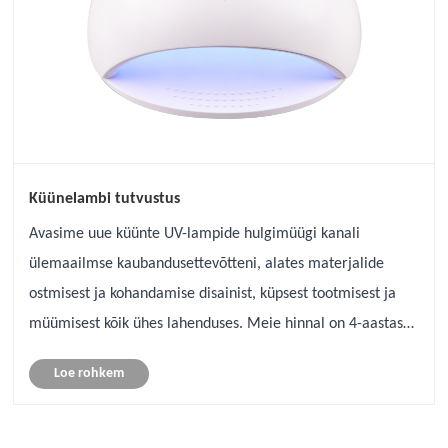
Küünelambi tutvustus
Avasime uue küünte UV-lampide hulgimüügi kanali
ülemaailmse kaubandusettevõtteni, alates materjalide
ostmisest ja kohandamise disainist, küpsest tootmisest ja
müümisest kõik ühes lahenduses. Meie hinnal on 4-aastase
hulgimüügikogemuse põhjal väga suur eelis. Ja tunnete
Loe rohkem
hästi turgu, mis annab soovitu......