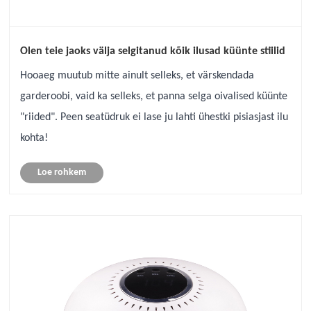
Olen teie jaoks välja selgitanud kõik ilusad küünte stiilid
Hooaeg muutub mitte ainult selleks, et värskendada
garderoobi, vaid ka selleks, et panna selga oivalised küünte
"riided". Peen seatüdruk ei lase ju lahti ühestki pisiasjast ilu
kohta!
Loe rohkem