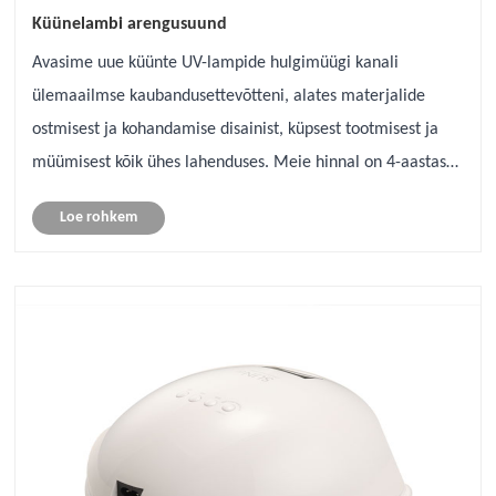
Küünelambi arengusuund
Avasime uue küünte UV-lampide hulgimüügi kanali
ülemaailmse kaubandusettevõtteni, alates materjalide
ostmisest ja kohandamise disainist, küpsest tootmisest ja
müümisest kõik ühes lahenduses. Meie hinnal on 4-aastase
hulgimüügikogemuse põhjal väga suur eelis. Ja tunnete
Loe rohkem
hästi turgu, mis annab soovitu......