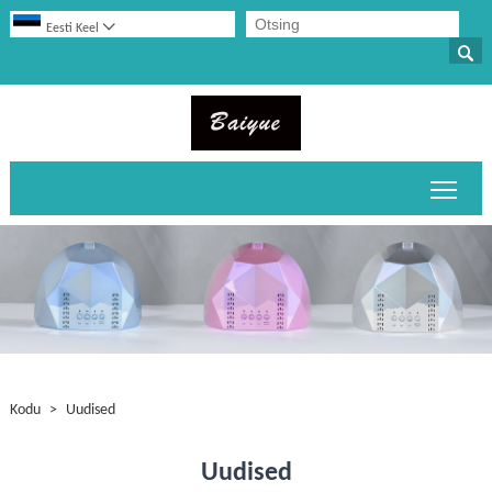

Eesti Keel

Peame
Kodu
>
Uudised
Uudised